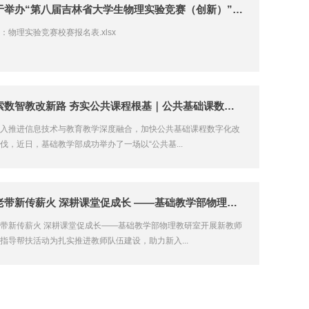
关于举办“第八届吉林省大学生物理实验竞赛（创新）”校赛的通知
：物理实验竞赛校赛报名表.xlsx
探索数智教改新路 夯实公共课程根基｜公共基础课数智化建设专题...
入推进信息技术与教育教学深度融合，加快公共基础课程数字化改
伐，近日，基础教学部成功举办了一场以“公共基...
以老带新传薪火 深耕课堂促成长 ——基础教学部物理教研室开展新...
带新传薪火 深耕课堂促成长——基础教学部物理教研室开展新教师
指导帮扶活动为扎实推进教师队伍建设，助力新入...