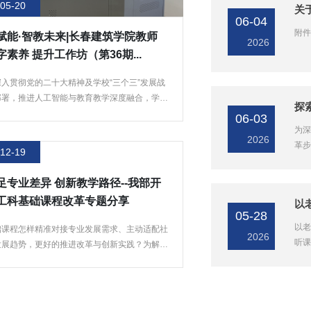
05-20
06-04
附件
I赋能·智教未来|长春建筑学院教师
2026
数字素养 提升工作坊（第36期...
深入贯彻党的二十大精神及学校“三个三”发展战
部署，推进人工智能与教育教学深度融合，学校
教学发...
06-03
为深
2026
革步
12-19
足专业差异 创新教学路径--我部开
工科基础课程改革专题分享
05-28
以老
础课程怎样精准对接专业发展需求、主动适配社
2026
听课
发展趋势，更好的推进改革与创新实践？为解决
疑惑，12...