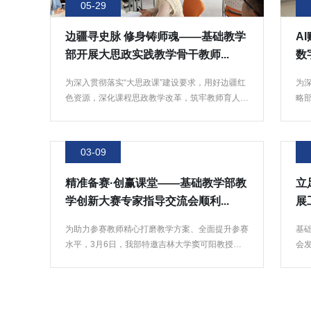
05-29
边疆寻史脉 修身铸师魂——基础教学
A
部开展大思政实践教学骨干教师...
为深入贯彻落实“大思政课”建设要求，用好边疆红
为
色资源，深化课程思政教学改革，筑牢教师育人初
略
心，5日26...
教师
03-09
精准备赛·创赢课堂——基础教学部教
立
学创新大赛专家指导交流会顺利...
展
为助力参赛教师精心打磨教学方案、全面提升参赛
基
水平，3月6日，我部特邀吉林大学窦可阳教授开
会
展教学创新大赛...
这一